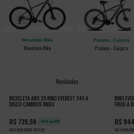
Novidades
BICICLETA ARO 29 RINO EVEREST 24V A
RINO EVE
DISCO CAMBIOS INDEX
FREIO A 
R$ 739,59
R$ 944
-14% no PIX
R$ 1.099,00
R$ 859,99
R$ 1.099,90