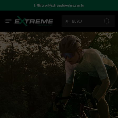
E-MAIL
sac@extremebikeshop.com.br
ATENDIMENTO
Seg a sex das 9h às 19h