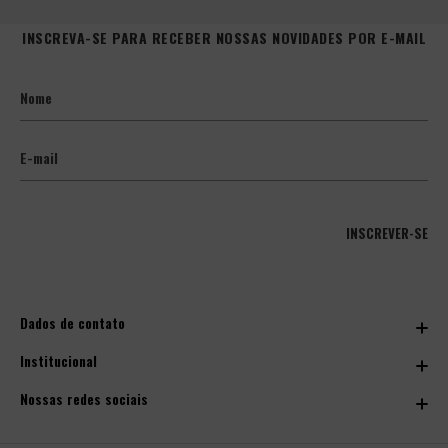
INSCREVA-SE PARA RECEBER NOSSAS NOVIDADES POR E-MAIL
INSCREVER-SE
Dados de contato
(11) 2306-7530
Institucional
sac@extremebikeshop.com.br
Sobre Nós
Nossas redes sociais
Horário de atendimento
Perguntas Frequentes
Segunda a sexta das 9h às 18h Sábado das 9h às 14h
Trocas e Devoluções